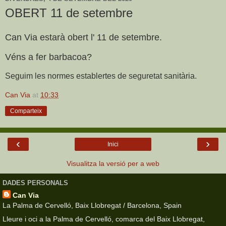
OBERT 11 de setembre
Can Via estarà obert l' 11 de setembre.
Véns a fer barbacoa?
Seguim les normes establertes de seguretat sanitària.
Can Via
at
10:33
Comparteix
‹
›
Inici
Visualitza la versió per a web
DADES PERSONALS
Can Via
La Palma de Cervelló, Baix Llobregat / Barcelona, Spain
Lleure i oci a la Palma de Cervelló, comarca del Baix Llobregat,